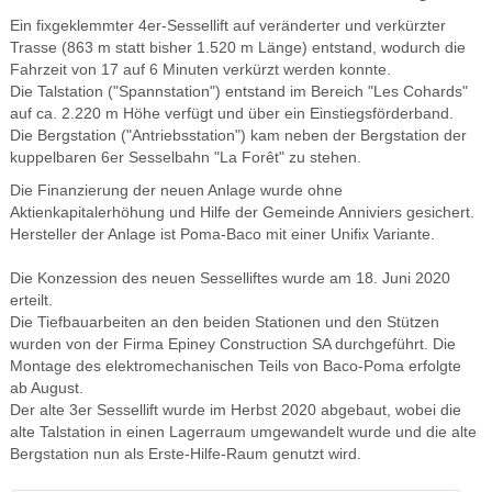
Ein fixgeklemmter 4er-Sessellift auf veränderter und verkürzter
Trasse (863 m statt bisher 1.520 m Länge) entstand, wodurch die
Fahrzeit von 17 auf 6 Minuten verkürzt werden konnte.
Die Talstation ("Spannstation") entstand im Bereich "Les Cohards"
auf ca. 2.220 m Höhe verfügt und über ein Einstiegsförderband.
Die Bergstation ("Antriebsstation") kam neben der Bergstation der
kuppelbaren 6er Sesselbahn "La Forêt" zu stehen.
Die Finanzierung der neuen Anlage wurde ohne
Aktienkapitalerhöhung und Hilfe der Gemeinde Anniviers gesichert.
Hersteller der Anlage ist Poma-Baco mit einer Unifix Variante.
Die Konzession des neuen Sesselliftes wurde am 18. Juni 2020
erteilt.
Die Tiefbauarbeiten an den beiden Stationen und den Stützen
wurden von der Firma Epiney Construction SA durchgeführt. Die
Montage des elektromechanischen Teils von Baco-Poma erfolgte
ab August
.
Der alte 3er Sessellift wurde im Herbst 2020 abgebaut, wobei die
alte Talstation in einen Lagerraum umgewandelt wurde und die alte
Bergstation nun als Erste-Hilfe-Raum genutzt wird.