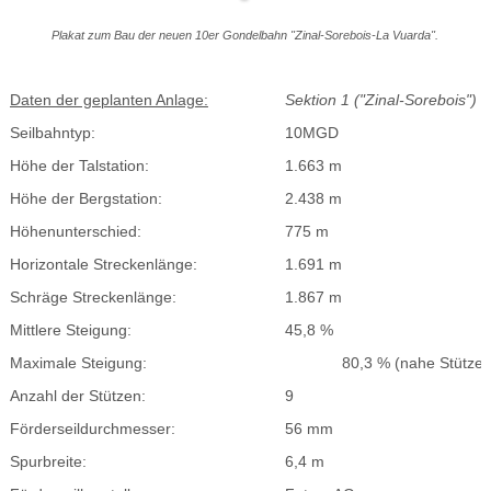
Plakat zum Bau der neuen 10er Gondelbahn "Zinal-Sorebois-La Vuarda".
Daten der geplanten Anlage:
Sektion 1 ("Zinal-Sorebois")
Seilbahntyp:
10MGD
Höhe der Talstation:
1.663 m
Höhe der Bergstation:
2.438 m
Höhenunterschied:
775 m
Horizontale Streckenlänge:
1.691 m
Schräge Streckenlänge:
1.867 m
Mittlere Steigung:
45,8 %
Maximale Steigung:
80,3
% (nahe Stütze 
Anzahl der Stützen:
9
Förderseildurchmesser:
56 mm
Spurbreite:
6,4 m