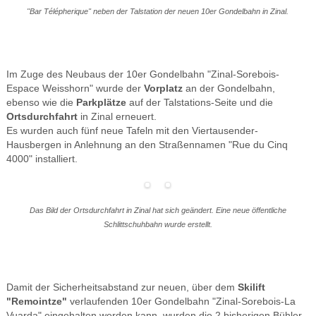
"Bar Télépherique" neben der Talstation der neuen 10er Gondelbahn in Zinal.
Im Zuge des Neubaus der 10er Gondelbahn "Zinal-Sorebois-
Espace Weisshorn" wurde der
Vorplatz
an der Gondelbahn,
ebenso wie die
Parkplätze
auf der Talstations-Seite und die
Ortsdurchfahrt
in Zinal erneuert.
Es wurden auch fünf neue Tafeln mit den Viertausender-
Hausbergen in Anlehnung an den Straßennamen "Rue du Cinq
4000" installiert.
Das Bild der Ortsdurchfahrt in Zinal hat sich geändert. Eine neue öffentliche
Schlittschuhbahn wurde erstellt.
Damit der Sicherheitsabstand zur neuen, über dem
Skilift
"Remointze"
verlaufenden 10er Gondelbahn "Zinal-Sorebois-La
Vuarda" eingehalten werden kann, wurden die 2 bisherigen Bühler-