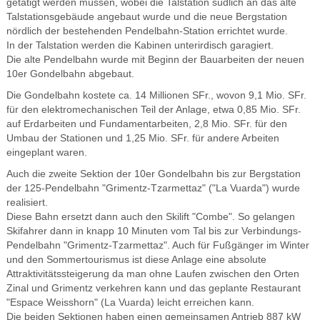
getätigt werden müssen, wobei die Talstation südlich an das alte
Talstationsgebäude angebaut wurde und die neue Bergstation
nördlich der bestehenden Pendelbahn-Station errichtet wurde.
In der Talstation werden die Kabinen unterirdisch garagiert.
Die alte Pendelbahn wurde mit Beginn der Bauarbeiten der neuen
10er Gondelbahn abgebaut.
Die Gondelbahn kostete ca. 14 Millionen SFr., wovon 9,1 Mio. SFr.
für den elektromechanischen Teil der Anlage, etwa 0,85 Mio. SFr.
auf Erdarbeiten und Fundamentarbeiten, 2,8 Mio. SFr. für den
Umbau der Stationen und 1,25 Mio. SFr. für andere Arbeiten
eingeplant waren.
Auch die zweite Sektion der 10er Gondelbahn bis zur Bergstation
der 125-Pendelbahn "Grimentz-Tzarmettaz" ("La Vuarda") wurde
realisiert.
Diese Bahn ersetzt dann auch den Skilift "Combe". So gelangen
Skifahrer dann in knapp 10 Minuten vom Tal bis zur Verbindungs-
Pendelbahn "Grimentz-Tzarmettaz". Auch für Fußgänger im Winter
und den Sommertourismus ist diese Anlage eine absolute
Attraktivitätssteigerung da man ohne Laufen zwischen den Orten
Zinal und Grimentz verkehren kann und das geplante Restaurant
"Espace Weisshorn" (La Vuarda) leicht erreichen kann.
Die beiden Sektionen haben einen gemeinsamen Antrieb
887 kW