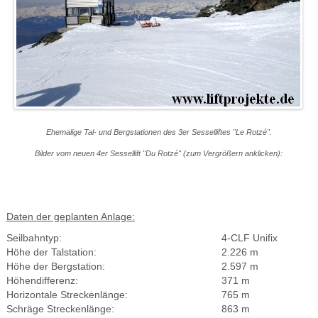
Ehemalige Tal- und Bergstationen des 3er Sesselliftes "Le Rotzé".
Bilder vom neuen 4er Sessellift "Du Rotzé" (zum Vergrößern anklicken):
Daten der geplanten Anlage:
Seilbahntyp:
4-CLF Unifix
Höhe der Talstation:
2.226 m
Höhe der Bergstation:
2.597 m
Höhendifferenz:
371 m
Horizontale Streckenlänge:
765 m
Schräge Streckenlänge:
863 m