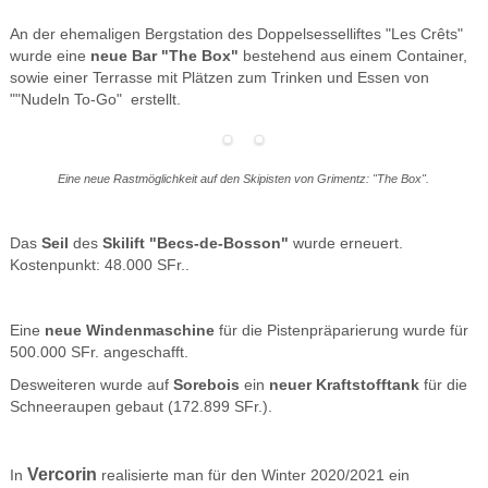
An der ehemaligen Bergstation des Doppelsesselliftes "Les Crêts"
wurde eine
neue Bar "The Box"
bestehend aus einem Container,
sowie einer Terrasse mit Plätzen zum Trinken und Essen von
""Nudeln To-Go" erstellt.
Eine neue Rastmöglichkeit auf den Skipisten von Grimentz: "The Box".
Das
Seil
des
Skilift "Becs-de-Bosson"
wurde erneuert.
Kostenpunkt: 48.000 SFr..
Eine
neue Windenmaschine
für die Pistenpräparierung wurde für
500.000 SFr. angeschafft.
Desweiteren wurde auf
Sorebois
ein
neuer Kraftstofftank
für die
Schneeraupen gebaut (172.899 SFr.).
Vercorin
In
realisierte man für den Winter 2020/2021 ein