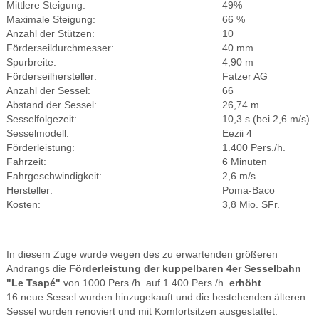
Mittlere Steigung:
49%
Maximale Steigung:
66 %
Anzahl der Stützen:
10
Förderseildurchmesser:
40 mm
Spurbreite:
4,90 m
Förderseilhersteller:
Fatzer AG
Anzahl der Sessel:
66
Abstand der Sessel:
26,74 m
Sesselfolgezeit:
10,3 s (bei 2,6 m/s)
Sesselmodell:
Eezii 4
Förderleistung:
1.400 Pers./h.
Fahrzeit:
6 Minuten
Fahrgeschwindigkeit:
2,6 m/s
Hersteller:
Poma-Baco
Kosten:
3,8 Mio. SFr.
In diesem Zuge wurde wegen des zu erwartenden größeren
Andrangs die
Förderleistung der kuppelbaren 4er Sesselbahn
"Le Tsapé"
von 1000 Pers./h. auf 1.400 Pers./h.
erhöht
.
16 neue Sessel wurden hinzugekauft und die bestehenden älteren
Sessel wurden renoviert und mit Komfortsitzen ausgestattet.